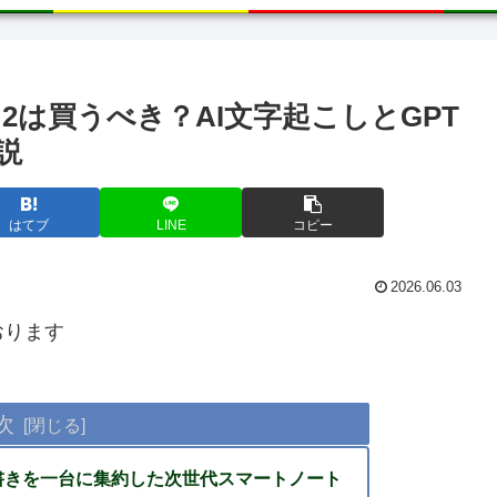
TE 2は買うべき？AI文字起こしとGPT
説
はてブ
LINE
コピー
2026.06.03
おります
次
書きを一台に集約した次世代スマートノート