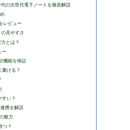
は？AI時代の次世代電子ノートを徹底解説
とめ
性をレビュー
レイの見やすさ
の実力とは？
ュー
翻訳機能を検証
に書ける？
？
力
やすい？
ダー連携を解説
対応の魅力
持つ？