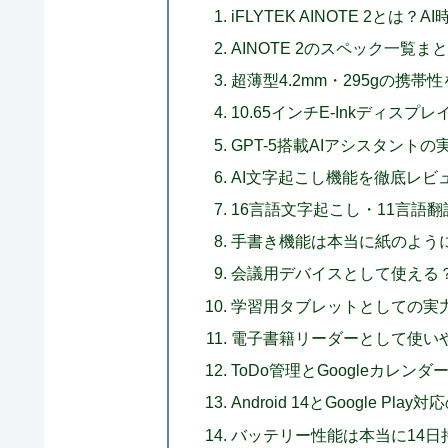
iFLYTEK AINOTE 2と
AINOTE 2のスペック一覧ま
超薄型4.2mm・295gの携帯
10.65インチE-Inkディスプ
GPT-5搭載AIアシスタント
AI文字起こし機能を徹底レビ
16言語文字起こし・11言語
手書き機能は本当に紙のよう
会議用デバイスとして使える
学習用タブレットとしての実
電子書籍リーダーとして使い
ToDo管理とGoogleカレン
Android 14とGoogle Play
バッテリー性能は本当に14日