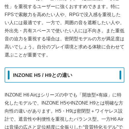
性」を重視するユーザーに強くおすすめできます。特に
FPSで索敵力を高めたい人や、RPGで没入感を重視した
い人には最適です。一方で、周囲の音を遮断したい人や、
外出先・共有スペースで使いたい人には不向き。また重低
音の迫力を重視する場合は、密閉型モデルの方が満足度は
高いでしょう。自分のプレイ環境と求める体験に合わせて
選ぶことが重要です。
INZONE H5 / H9との違い
INZONE H6 Airはシリーズの中でも「開放型×有線」に特
化したモデルで、INZONE H5やINZONE H9とは明確な方
向性の違いがあります。H5・H9は密閉型＋ワイヤレス設
計で、遮音性や利便性を重視したバランス型。一方H6 Air
は音場の広さと定位精度に全振りした“音質特化モデル”で