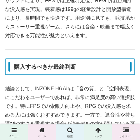
サウンドにより、FPSでは正確な定位、RPGでは圧倒的
な没入感を実現。装着感は199gの軽量設計と開放型構造
により、長時間でも快適です。用途別に見ても、競技系か
らストーリー重視ゲーム、さらには音楽・映画まで幅広く
対応できる万能性が魅力といえます。
購入するべきか最終判断
結論として、INZONE H6 Airは「音の質」と「空間表現」
にこだわるユーザーであれば、非常に満足度の高い選択肢
です。特にFPSでの索敵力向上や、RPGでの没入感を求
める人には強くおすすめできます。一方で、遮音性や持ち
運びやすさを重視する場合は他モデルの方が適している可
能性もあります。「どんな環境で、どんな体験を求める
メニュー
ホーム
検索
トップ
サイドバー