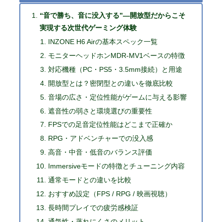
“音で勝ち、音に没入する”―開放型だからこそ
実現する次世代ゲーミング体験
INZONE H6 Airの基本スペック一覧
モニターヘッドホンMDR-MV1ベースの特徴
対応機種（PC・PS5・3.5mm接続）と用途
開放型とは？密閉型との違いを徹底比較
音場の広さ・定位性能がゲームに与える影響
遮音性の弱さと環境選びの重要性
FPSでの足音定位性能はどこまで正確か
RPG・アドベンチャーでの没入感
高音・中音・低音のバランス評価
Immersiveモードの特徴とチューニング内容
通常モードとの違いを比較
おすすめ設定（FPS / RPG / 映画視聴）
長時間プレイでの疲労感検証
通気性・蒸れにくさのメリット